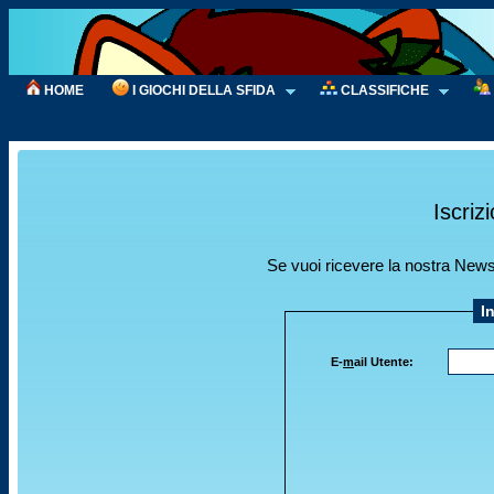
HOME
I GIOCHI DELLA SFIDA
CLASSIFICHE
Iscriz
Se vuoi ricevere la nostra Newslet
I
E-
m
ail Utente: